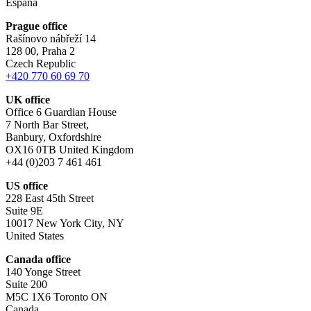
España
Prague office
Rašínovo nábřeží 14
128 00, Praha 2
Czech Republic
+420 770 60 69 70
UK office
Office 6 Guardian House
7 North Bar Street,
Banbury, Oxfordshire
OX16 0TB United Kingdom
+44 (0)203 7 461 461
US office
228 East 45th Street
Suite 9E
10017 New York City, NY
United States
Canada office
140 Yonge Street
Suite 200
M5C 1X6 Toronto ON
Canada